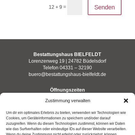
Senden
=
12 + 9
Bestattungshaus BIELFELDT
Lorenzenweg 19 | 24782 Büdelsdorf
Telefon 04331 – 32190
buero@bestattungshaus-bielfeldt.de
Öffnungszeiten
Montag bis Freitag: 8–17 Uhr
Zustimmung verwalten
Im Trauerfall rund um die Uhr
Um dir ein optimales Erlebnis zu bieten, verwenden wir Technologien wie
Cookies, um Geräteinformationen zu speichern und/oder darauf
zuzugreifen. Wenn du diesen Technologien zustimmst, können wir Daten
Kontakt
wie das Surfverhalten oder eindeutige IDs auf dieser Website verarbeiten.
Anfahrt
Wenn du deine Zustimmung nicht erteilst oder zurückziehst, können